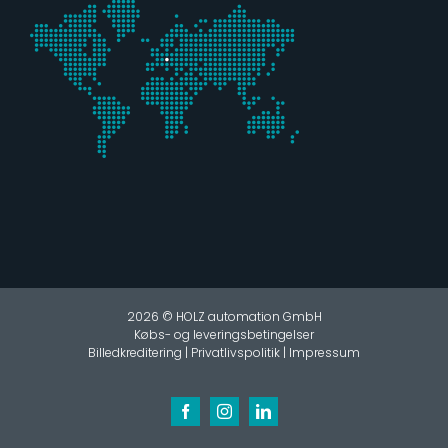
2026 © HOLZ automation GmbH
Købs- og leveringsbetingelser
Billedkreditering
|
Privatlivspolitik
|
Impressum
Facebook
Instagram
LinkedIn