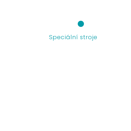
Přejít
k
obsahu
Speciální stroje
Cons