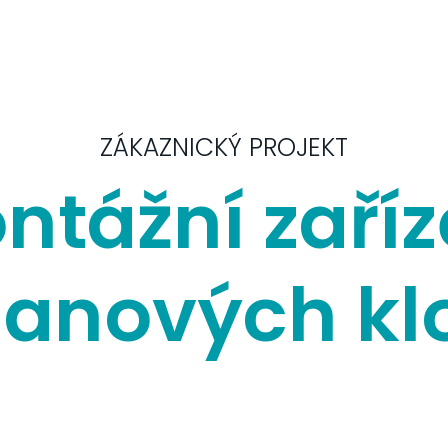
ZÁKAZNICKÝ PROJEKT
ntážní zaříz
danových kl