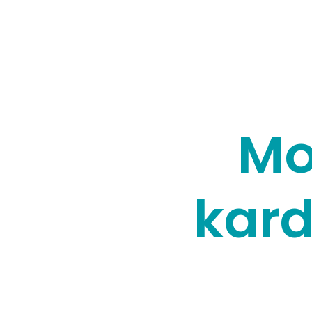
Mo
kar