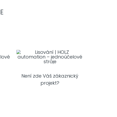
E
Není zde Váš zákaznický
í
projekt?