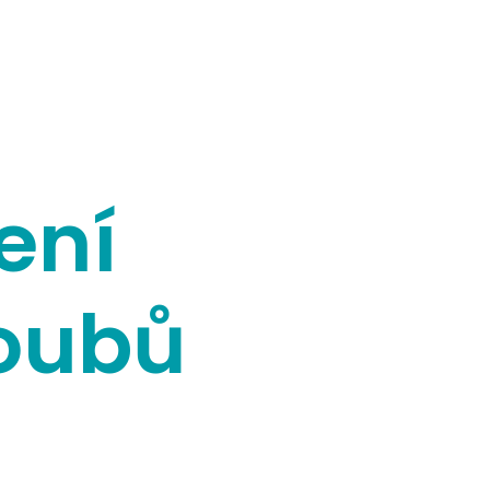
ení
oubů