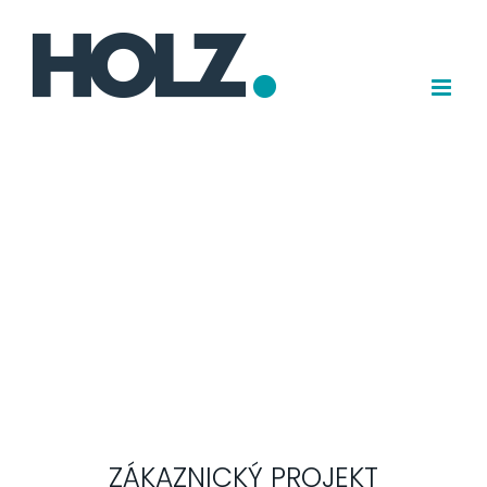
Přejít
k
obsahu
ZÁKAZNICKÝ PROJEKT