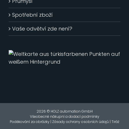
Průmysl
Spotřební zboží
Vaše odvětví zde není?
2026 © HOLZ automation GmbH
Všeobecné nákupní a dodací podmínky
Poděkování za obrázky
|
Zásady ochrany osobních údajů
|
Tiráž