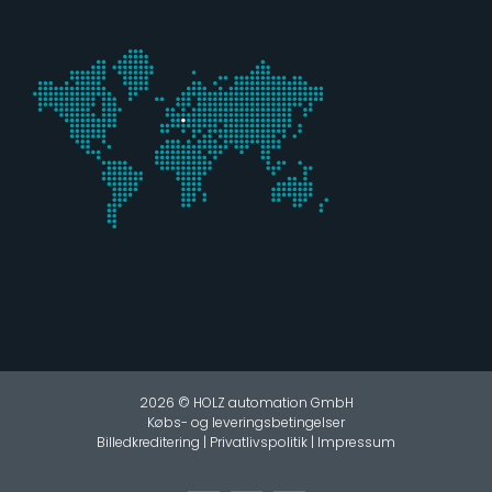
2026 © HOLZ automation GmbH
Købs- og leveringsbetingelser
Billedkreditering
|
Privatlivspolitik
|
Impressum