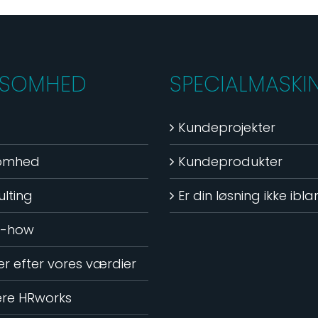
KSOMHED
SPECIALMASKI
Kundeprojekter
somhed
Kundeprodukter
lting
Er din løsning ikke ibl
-how
ver efter vores værdier
ere HRworks