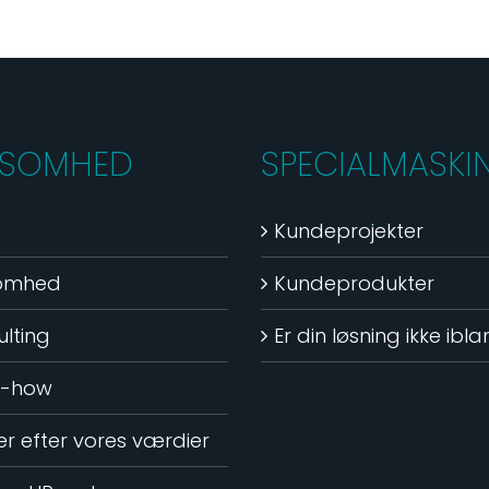
KSOMHED
SPECIALMASKI
Kundeprojekter
somhed
Kundeprodukter
lting
Er din løsning ikke ibl
-how
ver efter vores værdier