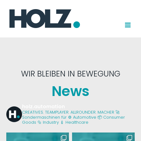
Zum
Inhalt
springen
WIR BLEIBEN IN BEWEGUNG
News
holz.automation
CREATIVES. TEAMPLAYER. ALLROUNDER. MACHER 🚀
Sondermaschinen für
⚙️ Automotive
📦 Consumer
Goods
🔩 Industry
💉 Healthcare