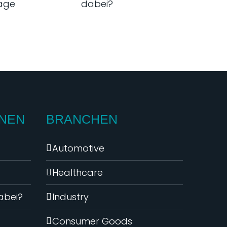
lage
dabei?
NEN
BRANCHEN
Automotive
Healthcare
dabei?
Industry
Consumer Goods