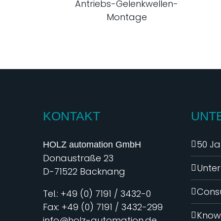
Antriebs-Gelenkwellen-
Montage
KONTAKT
UNT
50 Ja
HOLZ automation GmbH
Donaustraße 23
Unte
D-71522 Backnang
Consu
Tel.: +49 (0) 7191 / 3432-0
Fax: +49 (0) 7191 / 3432-299
Know
info@holz-automation.de