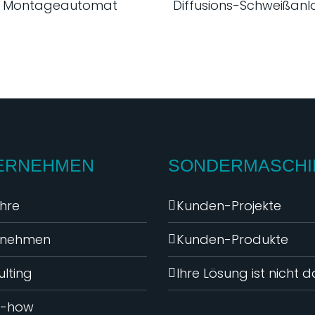
Montageautomat
Diffusions-Schweißan
ERNEHMEN
SONDERMASCHI
hre
Kunden-Projekte
rnehmen
Kunden-Produkte
lting
Ihre Lösung ist nicht 
-how