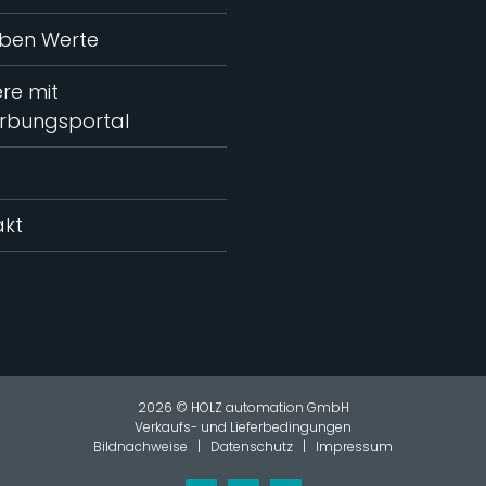
eben Werte
ere mit
rbungsportal
akt
2026 © HOLZ automation GmbH
Verkaufs- und Lieferbedingungen
Bildnachweise
|
Datenschutz
|
Impressum