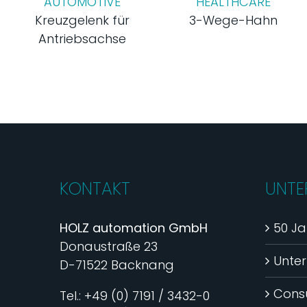
AUTOMOTIVE
HEALTHCARE
Kreuzgelenk für
3-Wege-Hahn
Antriebsachse
KONTAKT
UNTE
HOLZ automation GmbH
50 Ja
Donaustraße 23
Unte
D-71522 Backnang
Consu
Tel.: +49 (0) 7191 / 3432-0