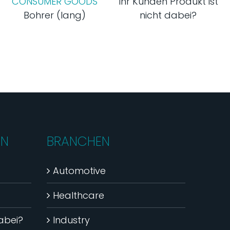
CONSUMER GOODS
Ihr Kunden Produkt ist
Bohrer (lang)
nicht dabei?
EN
BRANCHEN
Automotive
Healthcare
dabei?
Industry