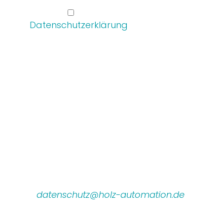
Ja, ich habe die
Datenschutzerklärung
zur Kenntnis
genommen und bin damit
einverstanden, dass die von mir
angegebenen Daten elektronisch
erhoben und gespeichert werden.
Meine Daten werden dabei nur
streng zweckgebunden zur
Bearbeitung und Beantwortung
meiner Anfrage genutzt.
HINWEIS:
Sie können Ihre Einwilligung jederzeit für
die Zukunft per E-Mail an
datenschutz@holz-automation.de
widerrufen. Mit "*" markierte Felder sind