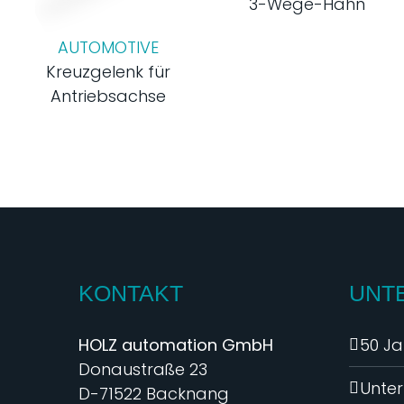
3-Wege-Hahn
AUTOMOTIVE
Kreuzgelenk für
Antriebsachse
KONTAKT
UNT
HOLZ automation GmbH
50 Ja
Donaustraße 23
Unte
D-71522 Backnang