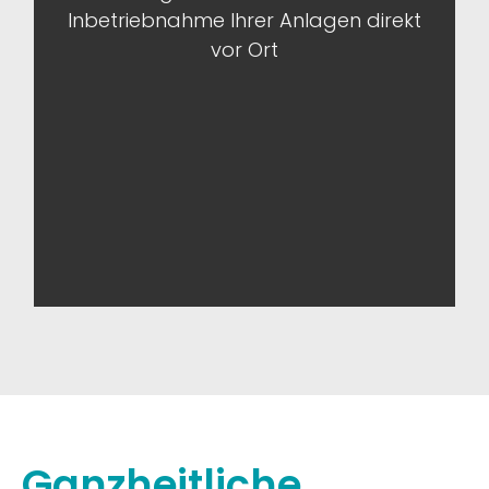
Inbetriebnahme Ihrer Anlagen direkt
garantieren wir eine sofortige
vor Ort
Weitergabe an die zuständige
, damit technische
Fachabteilung
Unterstützung ohne Zeitverlust genau
dort ankommt, wo sie benötigt wird.
Ganzheitliche