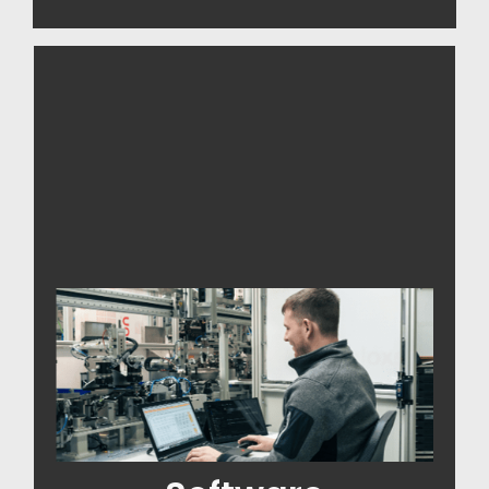
Wir realisieren Ihre
Montageautomation durch die
Komplettinbetriebnahme führender
Robotik-Systeme (Kuka, Fanuc mit
Roboguide, ABB, Yaskawa, Stäubli,
Mitsubishi, Denso) sowie
zukunftsweisende Cobot-
Technologien von Neura Robotics.
Unsere Expertise in der
Kameratechnologie umfasst 2D- &
3D-Bildverarbeitung, Vision Inspection
und Code-Reading mit dem „Who-is-
Who“ der Sensorik: Keyence, Cognex,
Zebra, Datalogic, Balluff, Wenglor und