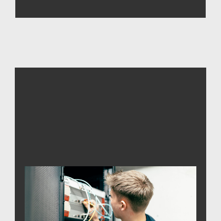
großen
Wir bieten einen
Erfahrungsschatz im
für anspruchsvolle
Schaltschrankbau
. Unser Team überzeugt durch
Unikate
und eine
hochgradiges Fachwissen
ein