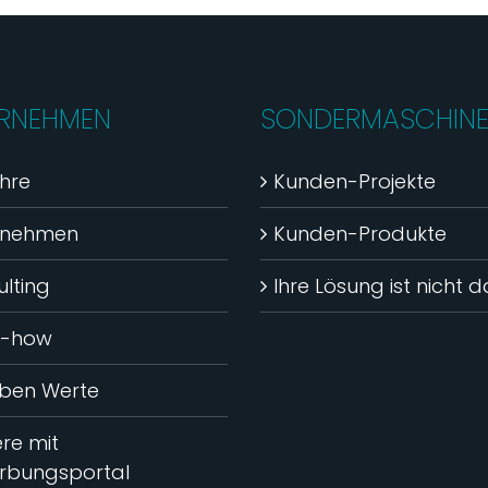
RNEHMEN
SONDERMASCHIN
hre
Kunden-Projekte
rnehmen
Kunden-Produkte
lting
Ihre Lösung ist nicht 
-how
eben Werte
ere mit
rbungsportal