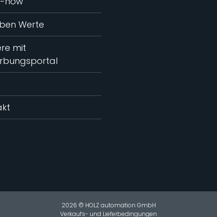
-how
eben Werte
ere mit
rbungsportal
akt
2026 © HOLZ automation GmbH
Verkaufs- und Lieferbedingungen